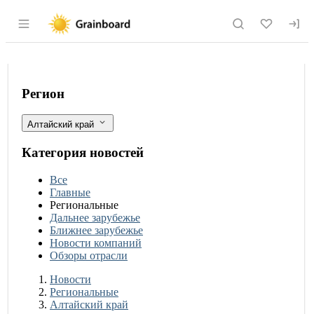
Раздел навигации по сайту grainboard.
Россельхознадзор подтвердил соответ
Фильтры
Регион
Алтайский край
Категория новостей
Все
Главные
Региональные
Дальнее зарубежье
Ближнее зарубежье
Новости компаний
Обзоры отрасли
Новости
Разделы
Новости
Региональные
Алтайский край