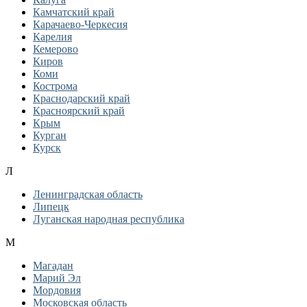
Камчатский край
Карачаево-Черкесия
Карелия
Кемерово
Киров
Коми
Кострома
Краснодарский край
Красноярский край
Крым
Курган
Курск
Л
Ленинградская область
Липецк
Луганская народная республика
М
Магадан
Марий Эл
Мордовия
Московская область