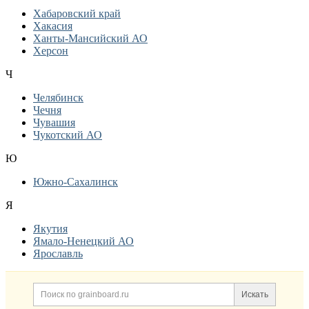
Хабаровский край
Хакасия
Ханты-Мансийский АО
Херсон
Ч
Челябинск
Чечня
Чувашия
Чукотский АО
Ю
Южно-Сахалинск
Я
Якутия
Ямало-Ненецкий АО
Ярославль
Дополнительная информация
Поиск по сайту и ссылк
Искать