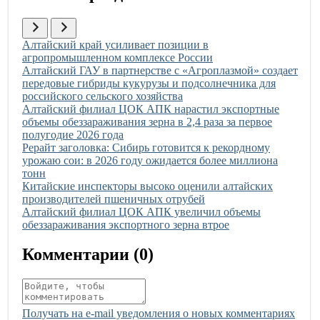
Иллюстрация новости
Алтайский край усиливает позиции в
агропромышленном комплексе России
Иллюстрация новости
Алтайский ГАУ в партнерстве с «Агроплазмой» создает
передовые гибриды кукурузы и подсолнечника для
российского сельского хозяйства
Иллюстрация новости
Алтайский филиал ЦОК АПК нарастил экспортные
объемы обеззараживания зерна в 2,4 раза за первое
полугодие 2026 года
Иллюстрация новости
Рерайт заголовка: Сибирь готовится к рекордному
урожаю сои: в 2026 году ожидается более миллиона
тонн
Иллюстрация новости
Китайские инспекторы высоко оценили алтайских
производителей пшеничных отрубей
Иллюстрация новости
Алтайский филиал ЦОК АПК увеличил объемы
обеззараживания экспортного зерна втрое
Комментарии (
0
)
Получать на e‑mail уведомления о новых комментариях