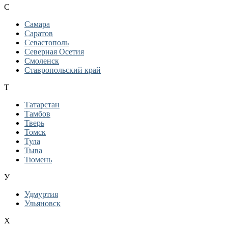
С
Самара
Саратов
Севастополь
Северная Осетия
Смоленск
Ставропольский край
Т
Татарстан
Тамбов
Тверь
Томск
Тула
Тыва
Тюмень
У
Удмуртия
Ульяновск
Х