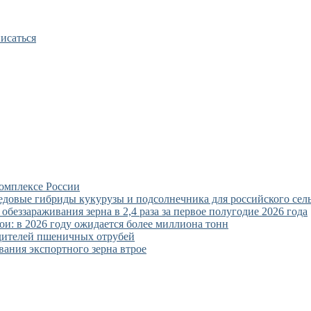
исаться
омплексе России
едовые гибриды кукурузы и подсолнечника для российского сель
ззараживания зерна в 2,4 раза за первое полугодие 2026 года
ои: в 2026 году ожидается более миллиона тонн
дителей пшеничных отрубей
ния экспортного зерна втрое