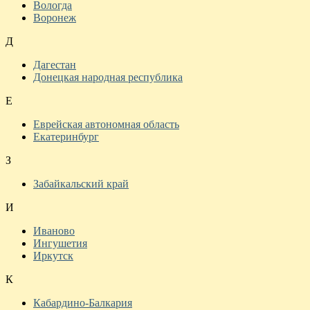
Вологда
Воронеж
Д
Дагестан
Донецкая народная республика
Е
Еврейская автономная область
Екатеринбург
З
Забайкальский край
И
Иваново
Ингушетия
Иркутск
К
Кабардино-Балкария