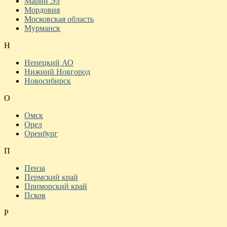
Марий Эл
Мордовия
Московская область
Мурманск
Н
Ненецкий АО
Нижний Новгород
Новосибирск
О
Омск
Орел
Оренбург
П
Пенза
Пермский край
Приморский край
Псков
Р