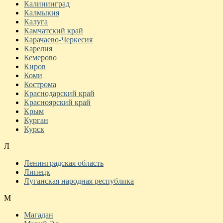
Калининград
Калмыкия
Калуга
Камчатский край
Карачаево-Черкесия
Карелия
Кемерово
Киров
Коми
Кострома
Краснодарский край
Красноярский край
Крым
Курган
Курск
Л
Ленинградская область
Липецк
Луганская народная республика
М
Магадан