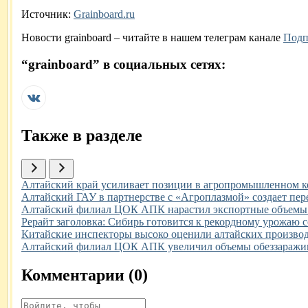
Источник:
Grainboard.ru
Новости
grainboard
– читайте в нашем телеграм канале
Подп
“
grainboard
” в социальных сетях:
Также в разделе
Иллюстрация новости
Алтайский край усиливает позиции в агропромышленном к
Иллюстрация новости
Алтайский ГАУ в партнерстве с «Агроплазмой» создает пер
Иллюстрация новости
Алтайский филиал ЦОК АПК нарастил экспортные объемы обе
Иллюстрация новости
Рерайт заголовка: Сибирь готовится к рекордному урожаю с
Иллюстрация новости
Китайские инспекторы высоко оценили алтайских произво
Иллюстрация новости
Алтайский филиал ЦОК АПК увеличил объемы обеззаражива
Комментарии (
0
)