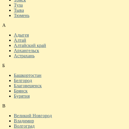
Тула
Тыва
Тюмень
А
Адыгея
Алтай
Алтайский край
Архангельск
Астрахань
Б
Башкортостан
Белгород
Благовещенск
Брянск
Бурятия
В
Великий Новгород
Владимир
Волгоград