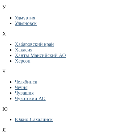
У
Удмуртия
Ульяновск
Х
Хабаровский край
Хакасия
Ханты-Мансийский АО
Херсон
Ч
Челябинск
Чечня
Чувашия
Чукотский АО
Ю
Южно-Сахалинск
Я