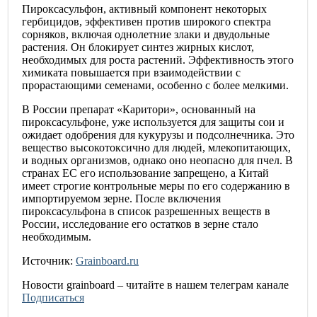
Пироксасульфон, активный компонент некоторых
гербицидов, эффективен против широкого спектра
сорняков, включая однолетние злаки и двудольные
растения. Он блокирует синтез жирных кислот,
необходимых для роста растений. Эффективность этого
химиката повышается при взаимодействии с
прорастающими семенами, особенно с более мелкими.
В России препарат «Каритори», основанный на
пироксасульфоне, уже используется для защиты сои и
ожидает одобрения для кукурузы и подсолнечника. Это
вещество высокотоксично для людей, млекопитающих,
и водных организмов, однако оно неопасно для пчел. В
странах ЕС его использование запрещено, а Китай
имеет строгие контрольные меры по его содержанию в
импортируемом зерне. После включения
пироксасульфона в список разрешенных веществ в
России, исследование его остатков в зерне стало
необходимым.
Источник:
Grainboard.ru
Новости
grainboard
– читайте в нашем телеграм канале
Подписаться