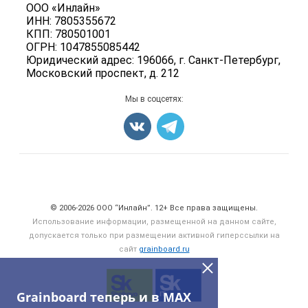
Политика обработки персональных данных
ООО «Инлайн»
Вакансии
Семена
ИНН: 7805355672
Для СМИ
Блог
КПП: 780501001
Корма
ОГРН: 1047855085442
Оборудование
Юридический адрес: 196066, г. Санкт-Петербург,
Московский проспект, д. 212
Прочее
Добавить объявление
Мы в соцсетях:
Карта объявлений
Счетчики, авторское право, логотипы
© 2006‑2026 ООО “Инлайн”. 12+ Все права защищены.
Использование информации, размещенной на данном сайте,
допускается только при размещении активной гиперссылки на
сайт
grainboard.ru
Grainboard теперь и в MAX