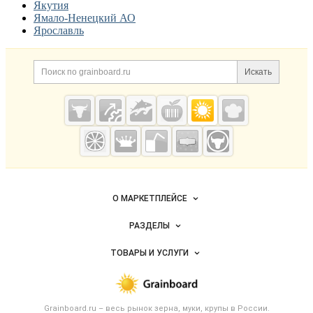
Якутия
Ямало-Ненецкий АО
Ярославль
Дополнительная информация
Поиск по сайту и ссылк
Искать
Cсылки на полезные проекты
Grainboard.ru
— зерно и
мука
Важные разделы и контакты
Навигация по сайту
О МАРКЕТПЛЕЙСЕ
Новости Grainboard.ru
РАЗДЕЛЫ
Услуги и цены
Объявления
ТОВАРЫ И УСЛУГИ
Размещение рекламы
Каталог компаний
Зерно
Публичная оферта
Новости рынка
Крупы
Контактная информация
Форум
Grainboard.ru – весь
рынок зерна, муки, крупы
в России.
Мука