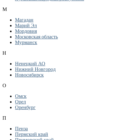
М
Магадан
Марий Эл
Мордовия
Московская область
Мурманск
Н
Ненецкий АО
Нижний Новгород
Новосибирск
О
Омск
Орел
Оренбург
П
Пенза
Пермский край
Приморский край