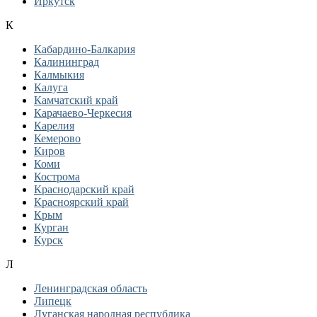
Иркутск
К
Кабардино-Балкария
Калининград
Калмыкия
Калуга
Камчатский край
Карачаево-Черкесия
Карелия
Кемерово
Киров
Коми
Кострома
Краснодарский край
Красноярский край
Крым
Курган
Курск
Л
Ленинградская область
Липецк
Луганская народная республика