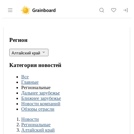
Раздел навигации по сайту grainboard.
Алтайские специалисты начали иссле
Фильтры
Регион
Алтайский край
Категория новостей
Все
Главные
Региональные
Дальнее зарубежье
Ближнее зарубежье
Новости компаний
Обзоры отрасли
Новости
Разделы
Новости
Региональные
Алтайский край