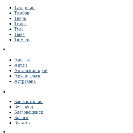
Татарстан
Тамбов
Тверь
Томск
Тула
Тыва
Тюмень
А
Адыгея
Алтай
Алтайский край
Архангельск
Астрахань
Б
Башкортостан
Белгород
Благовещенск
Брянск
Бурятия
В