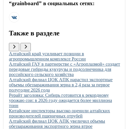
“
grainboard
” в социальных сетях:
Также в разделе
Иллюстрация новости
Алтайский край усиливает позиции в
агропромышленном комплексе России
Иллюстрация новости
Алтайский ГАУ в партнерстве с «Агроплазмой» создает
передовые гибриды кукурузы и подсолнечника для
российского сельского хозяйства
Иллюстрация новости
Алтайский филиал ЦОК АПК нарастил экспортные
объемы обеззараживания зерна в 2,4 раза за первое
полугодие 2026 года
Иллюстрация новости
Рерайт заголовка: Сибирь готовится к рекордному
урожаю сои: в 2026 году ожидается более миллиона
тонн
Иллюстрация новости
Китайские инспекторы высоко оценили алтайских
производителей пшеничных отрубей
Иллюстрация новости
Алтайский филиал ЦОК АПК увеличил объемы
обеззараживания экспортного зерна втрое